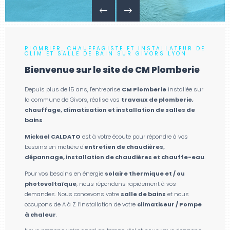
PLOMBIER, CHAUFFAGISTE ET INSTALLATEUR DE
CLIM ET SALLE DE BAIN SUR GIVORS LYON
Bienvenue sur le site de CM Plomberie
Depuis plus de 15 ans, l'entreprise
CM Plomberie
installée sur
la commune de Givors, réalise vos
travaux de plomberie,
chauffage, climatisation et installation de salles de
bains
.
Mickael CALDATO
est à votre écoute pour répondre à vos
besoins en matière d'
entretien de chaudières,
dépannage, installation de chaudières et chauffe-eau
.
Pour vos besoins en énergie
solaire thermique et / ou
photovoltaïque
, nous répondons rapidement à vos
demandes. Nous concevons votre
salle de bains
et nous
occupons de A à Z l’installation de votre
climatiseur / Pompe
à chaleur
.