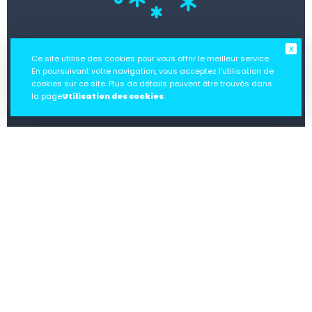
Climatisation & Pompe à chaleur
Ce site utilise des cookies pour vous offrir le meilleur service.
En poursuivant votre navigation, vous acceptez l’utilisation de
EN SAVOIR PLUS
cookies sur ce site. Plus de détails peuvent être trouvés dans
la page
Utilisation des cookies
.
Chauffage
EN SAVOIR PLUS